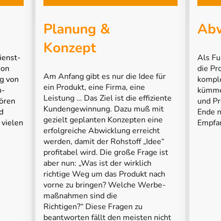
Planung &
Abw
Konzept
Als Fu
ienst-
die Pr
ion
Am Anfang gibt es nur die Idee für
komple
g von
ein Produkt, eine Firma, eine
kümme
n-
Leistung … Das Ziel ist die effiziente
und Pr
ören
Kundengewinnung. Dazu muß mit
Ende n
d
gezielt geplanten Konzepten eine
Empfa
 vielen
erfolgreiche Abwicklung erreicht
werden, damit der Rohstoff „Idee“
profitabel wird. Die große Frage ist
aber nun: „Was ist der wirklich
richtige Weg um das Produkt nach
vorne zu bringen? Welche Werbe-
maßnahmen sind die
Richtigen?“ Diese Fragen zu
beantworten fällt den meisten nicht