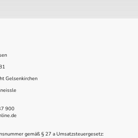
ssen
081
cht Gelsenkirchen
Kneissle
37 900
nline.de
ionsnummer gemäß § 27 a Umsatzsteuergesetz: